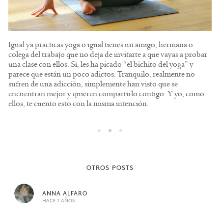
El yoga, el baile de mi vida y la práctica que me ha cambiado a
Igual ya practicas yoga o igual tienes un amigo, hermana o
Entrevistamos a Irene Alda para conocerla en mayor
mí y mi vida. He experimentado un antes y un después en mí
colega del trabajo que no deja de invitarte a que vayas a probar
profundidad y que podáis ver todo su mundo, universo y os
desde el momento en que empecé a practicar y por ello quiero
una clase con ellos. Sí, les ha picado “el bichito del yoga” y
inspire y aporte en vuestro propio proceso de crecimiento y
compartir con este escrito, todo lo que me ha aportado y me
parece que están un poco adictos. Tranquilo, realmente no
búsqueda del bienestar. Con ella, caminaréis en el maravilloso
aporta a diario. Dejo en este post mi experiencia.
sufren de una adicción, simplemente han visto que se
mundo del yoga.
encuentran mejor y quieren compartirlo contigo. Y yo, como
ellos, te cuento esto con la misma intención.
OTROS POSTS
ANNA ALFARO
HACE 7 AÑOS