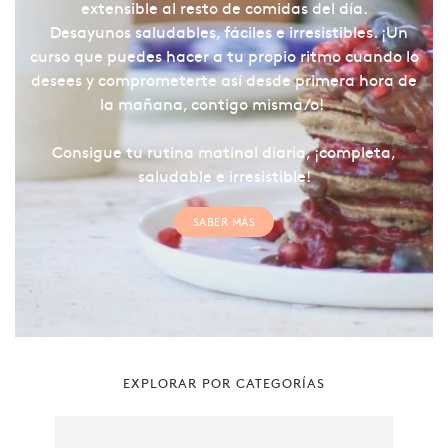
extensible al resto de comidas del día.
Desayunos saludables, fáciles e irresistibles. ¡Un
curso que puedes hacer a tu propio ritmo cuando lo
desees y comprometerte así desde primera hora de
la mañana, contigo misma/o!
Consigue tu rutina matinal diaria, ¡completa,
saludable e irresistible!
SABER MÁS
EXPLORAR POR CATEGORÍAS