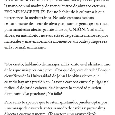
No sé la historia de tu vida, pero la mía está repleta de paseos de
la mano con mi madre y de reencuentros de abrazos eternos.
ESO ME HACE FELIZ. Por no hablar de la cultura a la que
pertenezco: la mediterránea. No solo estamos hechos
culturalmente de aceite de oliva y sol; somos gente que se toca
para manifestar afecto, gratitud, lazos,
. Y además,
UNIÓN
ahora, en mis hábitos nuevos está el de pedirme menos regalos
materiales y más en forma de momentos: un baile (aunque sea
en la cocina), un masaje…
*Por cierto, hablando de masajes: mi favorito es el
, uno
shiatsu
de los que más presión ejerce. ¿Por qué doy este detalle? Porque
científicos de la Universidad de John Hopkins vieron que
cuando hay una presión en “la zona carnosa entre el pulgar y el
índice, el dolor de cabeza, de dientes y la ansiedad pueden
disminuir. ¿Lo pruebas? ¡No falla!
Pero si no te apetece que te estén apretando, puedes optar por
una masaje de esos relajantes, a modo de caricias: pura calma
directa a cuerpo y mente. ¿Te apetece uno ayurvédico?