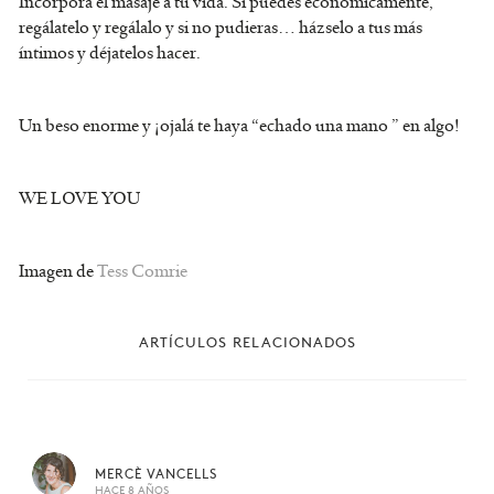
Incorpora el masaje a tu vida. Si puedes económicamente,
regálatelo y regálalo y si no pudieras… házselo a tus más
íntimos y déjatelos hacer.
Un beso enorme y ¡ojalá te haya “echado una mano ” en algo!
WE LOVE YOU
Imagen de
Tess Comrie
ARTÍCULOS RELACIONADOS
MERCÈ VANCELLS
HACE 8 AÑOS